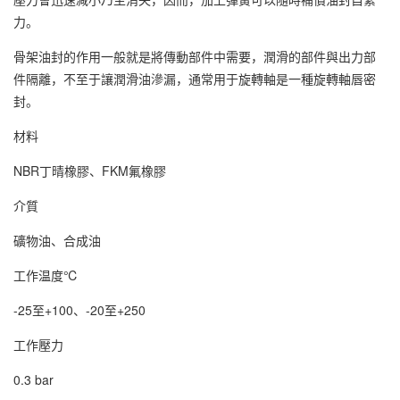
力。
骨架油封的作用一般就是將傳動部件中需要，潤滑的部件與出力部
件隔離，不至于讓潤滑油滲漏，通常用于旋轉軸是一種旋轉軸唇密
封。
材料
NBR丁晴橡膠、FKM氟橡膠
介質
礦物油、合成油
工作温度℃
-25至+100、-20至+250
工作壓力
0.3 bar