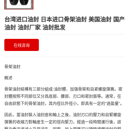
台湾进口油封 日本进口骨架油封 美国油封 国产
油封 油封厂家 油封批发
在线咨询
骨架油封
概述
骨架油封結構有三部分組成:油封體、加强骨架和自紧螺旋彈簧。密
封體按照不同部位又分爲底部、腰部、刃口和密封唇等。通常，在
自由狀態下的骨架油封，其内徑比外徑小，即具有一定的“過盈量”。
因此，當油封裝入油封座和軸上之後，油封刃口的壓力和自緊螺旋
彈簧的收縮力對軸産生一定的徑向緊力，經過一段時間運行後，該
壓力會迅速减小乃至消失，因而，加上彈簧可以隨時補償油封自緊