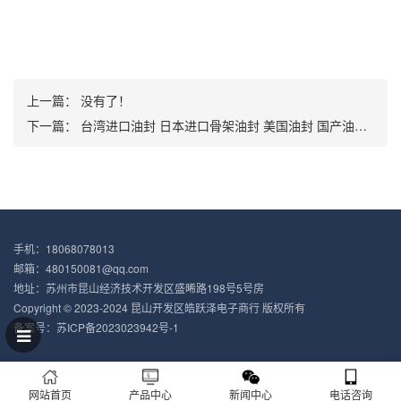
上一篇： 没有了！
下一篇：
台湾进口油封 日本进口骨架油封 美国油封 国产油封 油封厂家 油封批发
手机：18068078013
邮箱：480150081@qq.com
地址：苏州市昆山经济技术开发区盛晞路198号5号房
Copyright © 2023-2024 昆山开发区皓跃泽电子商行 版权所有
备案号：
苏ICP备2023023942号-1
网站首页
产品中心
新闻中心
电话咨询