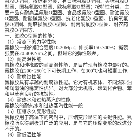
氟胶O型圈，按标准分类，有日标氟胶O型圈、美标氟胶O
型圈、国标氟胶O型圈、欧标氟胶O型圈；按特性分类，主
要产品有耐高温氟胶O型圈、食品级氟胶O型圈、耐油氟胶
O型圈、耐酸碱氟胶O型圈、抗老化氟胶O型圈、抗臭氧氟
胶O型圈、耐磨损氟胶O型圈、耐丙酮氟胶O型圈、耐农药
氟胶O型圈等.
一、氟胶O型圈的性能：
（1）常态下的力学性能
氟橡胶一般的配合强度10-20Mpa；伸长率150-300%；撕裂
强度在20-40KN/m之间，但是它的弹性较差。
（2）耐高温性能
氟橡胶和硅橡胶的耐高温性能，是目前现有橡胶中最好的。
氟橡胶在200~250℃下可长期工作，在300℃也可短期工作.
（3）耐腐蚀性能
氟橡胶具有卓越的耐腐蚀性能。它对有机液体、不同燃料油
和润滑油的稳定性优异。对大部分无机酸、碳氢化合物、苯
和甲苯有良好的抗蚀性。
（4）耐热水和过热蒸汽的性能
氟橡胶的耐热水和过热蒸汽性能一般.
（5）压缩永久变形性能
氟橡胶用于高温下的密封中，压缩变形是它的关键性能。氟
橡胶所以得到极其广泛的应用，是与它的压缩变形的改进分
不开的。
（6）耐低温性能