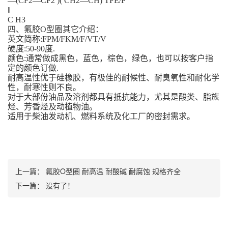
—(CF2—CF2 )( CH2—CH) TFE/P
‖
C H3
四、氟胶O型圈其它介绍：
英文简称:FPM/FKM/F/VT/V
硬度:50-90度.
颜色:通常做成黑色，蓝色，棕色，绿色，也可以按客户指
定的颜色订做.
耐高温性优于硅橡胶，有极佳的耐候性、耐臭氧性和耐化学
性，耐寒性则不良。
对于大部份油品及溶剂都具有抵抗能力，尤其是酸类、脂族
烃、芳香烃及动植物油。
适用于柴油发动机、燃料系统及化工厂的密封需求。
上一篇：
氟胶O型圈 耐高温 耐酸碱 耐腐蚀 规格齐全
下一篇： 没有了！