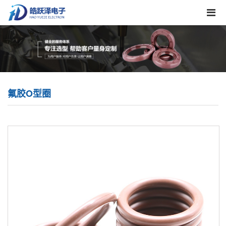
氟胶O型圈