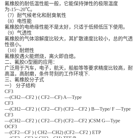
氟橡胶的耐低温性能一般，它能保持弹性的极限温度
为-15~-20℃。
（7）耐气候老化和耐臭氧性
（8）电性能
氟橡胶的电绝缘性能不是太好，只适于低频低压下使用。
（9）气透性
氟橡胶的气体溶解度比较大，其扩散速度比较小，总的气透
性很小。
（10）耐燃性
氟橡胶遇火能燃烧，离火即自熄。
二、氟胶O型圈的应用：
广泛用于汽车，电子，航天，船舶等等要求精度比较高，耐
高温，高耐磨，条件苛刻的工作环境下.
三、氟橡胶分子式
一） 分子结构
CF3
—(CH2—CF2 ) ( CF2—CF) A—Type
CF3
—(CH2—CF2 ) ( CF2—CF) (CF2—CF2 ) B—Type/ F —Type
CF3
—(CH2—CF2 ) ( CF2—CF) (CF2—CF2 )CSM G—Type
OCF3
—(CF2—CF ) ( CH2—CH2) (CF2—CF2 ) ETP