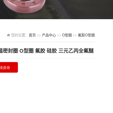
您的位置：
首页
>>
产品中心
>>
O型圈
>>
氟胶O型圈
温密封圈 O型圈 氟胶 硅胶 三元乙丙全氟醚
线咨询